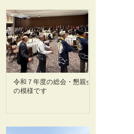
令和７年度の総会・懇親会
令和６年11
の模様です
懇親会の模