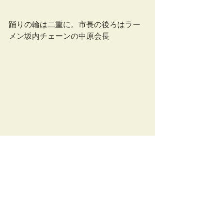
踊りの輪は二重に。市長の後ろはラー
メン坂内チェーンの中原会長
最後は田部幹事の音頭で元気に万歳三
唱