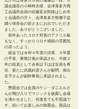
元からは喜多方市長の遠藤忠一様、市
議会議長の小林時夫様、会津喜多方商
工会議所会頭の佐藤富次郎様はじめ市
と会議所の方々、会津喜多方祭囃子盆
踊り保存会の皆さまにお出でいただき
ました。ありがとうございました。
　前年あったコロナ対策のアクリル板
もなく、すっかりコロナ禍前の雰囲気
の戻ったよう。
　総会では令和４年度の決算、５年度
の予算、事業計画が承認され、今後２
年の役員として会長以下ほぼ全員を再
任、新たに武蔵好彦さんが顧問、南出
京子さんが副幹事長に承認されまし
た。
　懇親会では会員のケン・ダニエルさ
んが飛び入りでマジックを披露し会場
を沸かせました。何度見ても不思議で
す。続いてお楽しみの抽選会。賞品は