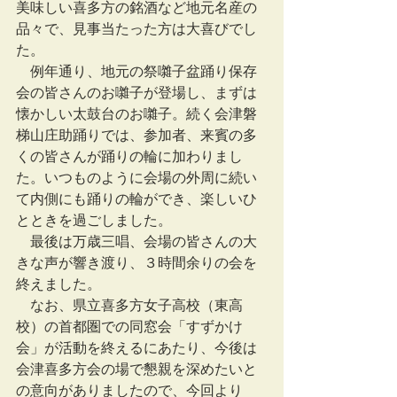
美味しい喜多方の銘酒など地元名産の
品々で、見事当たった方は大喜びでし
た。
　例年通り、地元の祭囃子盆踊り保存
会の皆さんのお囃子が登場し、まずは
懐かしい太鼓台のお囃子。続く会津磐
梯山庄助踊りでは、参加者、来賓の多
くの皆さんが踊りの輪に加わりまし
た。いつものように会場の外周に続い
て内側にも踊りの輪ができ、楽しいひ
とときを過ごしました。
　最後は万歳三唱、会場の皆さんの大
きな声が響き渡り、３時間余りの会を
終えました。
　なお、県立喜多方女子高校（東高
校）の首都圏での同窓会「すずかけ
会」が活動を終えるにあたり、今後は
会津喜多方会の場で懇親を深めたいと
の意向がありましたので、今回より