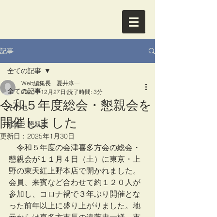
記事
全ての記事
Web編集長 夏井淳一
全ての記事
2023年12月27日
読了時間: 3分
令和５年度総会・懇親会を
その他
開催しました
総会・懇親会
更新日：
2025年1月30日
　令和５年度の会津喜多方会の総会・
懇親会が１１月４日（土）に東京・上
野の東天紅上野本店で開かれました。
会員、来賓など合わせて約１２０人が
参加し、コロナ禍で３年ぶり開催とな
った前年以上に盛り上がりました。地